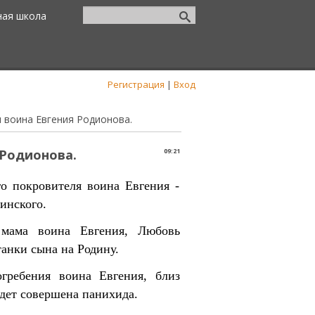
ная школа
Регистрация
|
Вход
и воина Евгения Родионова.
 Родионова.
09:21
го покровителя воина Евгения -
инского.
 мама воина Евгения, Любовь
танки сына на Родину.
огребения воина Евгения, близ
дет совершена панихида.