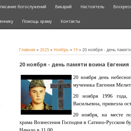
списание богослужений
Викарий
Настоятель
Воскрес
еннику
Помощь храму
Контакты
Главная
»
2025
»
Ноябрь
»
19
» 20 ноября - день памят
20 ноября - день памяти воина Евгения
20 ноября день небесно
мученика Евгения Мелит
20 ноября 1996 года,
Васильевна, привезла ос
20 ноября, на месте п
храма Вознесения Господня в Сатино-Русском бу
Начало в 11.00.