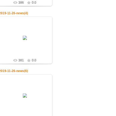
386
0.0
2019-11-26-news(4)
28.11.2019
26.11.2019.Церковь чтит память
святителя Иоанна Златоуста
admin
381
0.0
2019-11-26-news(6)
28.11.2019
26.11.2019.Церковь чтит память
святителя Иоанна Златоуста
admin