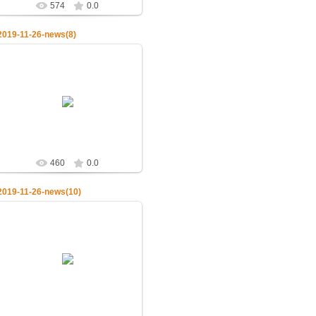
574
0.0
2019-11-26-news(8)
28.11.2019
26.11.2019.Церковь чтит память
святителя Иоанна Златоуста
admin
460
0.0
2019-11-26-news(10)
28.11.2019
26.11.2019.Церковь чтит память
святителя Иоанна Златоуста
admin