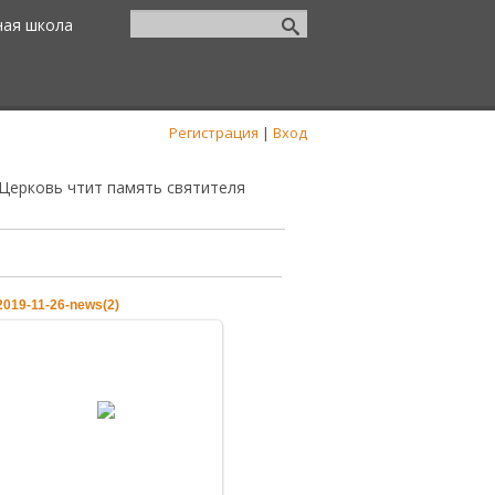
ная школа
Регистрация
|
Вход
.Церковь чтит память святителя
2019-11-26-news(2)
28.11.2019
26.11.2019.Церковь чтит память
святителя Иоанна Златоуста
admin