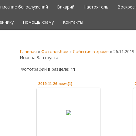
списание богослужений
Викарий
Настоятель
Воскрес
еннику
Помощь храму
Контакты
Главная
»
Фотоальбом
»
События в храме
» 26.11.2019
Иоанна Златоуста
Фотографий в разделе
:
11
2019-11-26-news(1)
28.11.2019
26.11.2019.Церковь чтит память
святителя Иоанна Златоуста
admin