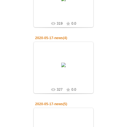
самарянке
admin
319
0.0
2020-05-17-news(4)
19.05.2020
17.05.2020.Божественная
литургия в неделю 5-ю по Пасхе о
самарянке
admin
327
0.0
2020-05-17-news(5)
19.05.2020