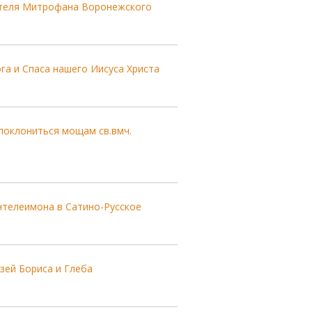
ителя Митрофана Воронежского
а и Спаса нашего Иисуса Христа
поклониться мощам св.вмч.
телеимона в Сатино-Русское
зей Бориса и Глеба