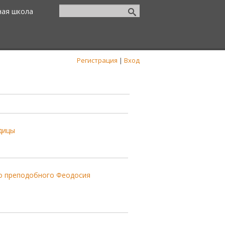
ная школа
Регистрация
|
Вход
дицы
го преподобного Феодосия