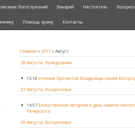
списание богослужений
Викарий
Настоятель
Воскрес
еннику
Помощь храму
Контакты
Главная
»
2017
»
Август
28 Августа, Понедельник
15:18
Успение Пресвятой Владычицы нашей Богоро
27 Августа, Воскресенье
14:57
Божественная литургия в день памяти свято
Печерского
20 Августа, Воскресенье